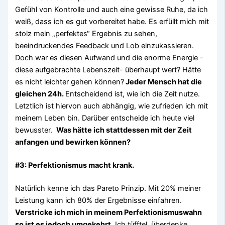
Gefühl von Kontrolle und auch eine gewisse Ruhe, da ich
weiß, dass ich es gut vorbereitet habe. Es erfüllt mich mit
stolz mein „perfektes“ Ergebnis zu sehen,
beeindruckendes Feedback und Lob einzukassieren.
Doch war es diesen Aufwand und die enorme Energie -
diese aufgebrachte Lebenszeit- überhaupt wert? Hätte
es nicht leichter gehen können?
Jeder Mensch hat die
gleichen 24h.
Entscheidend ist, wie ich die Zeit nutze.
Letztlich ist hiervon auch abhängig, wie zufrieden ich mit
meinem Leben bin. Darüber entscheide ich heute viel
bewusster.
Was hätte ich stattdessen mit der Zeit
anfangen und bewirken können?
#3: Perfektionismus macht krank.
Natürlich kenne ich das Pareto Prinzip. Mit 20% meiner
Leistung kann ich 80% der Ergebnisse einfahren.
Verstricke ich mich in meinem Perfektionismuswahn
so ist es jedoch umgekehrt
. Ich tüfftel, überdenke,