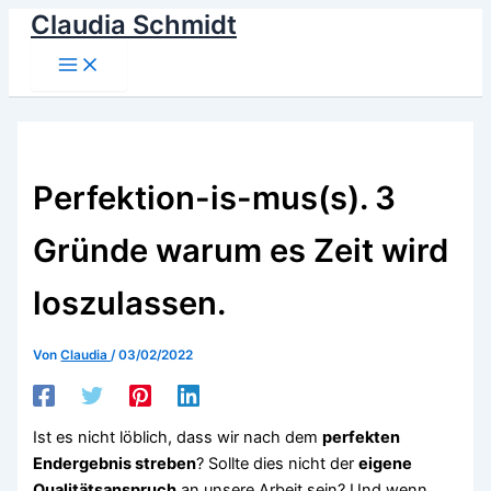
Claudia Schmidt
Zum
Inhalt
Main
springen
Menu
Perfektion-is-mus(s). 3
Gründe warum es Zeit wird
loszulassen.
Von
Claudia
/
03/02/2022
Ist es nicht löblich, dass wir nach dem
perfekten
Endergebnis streben
? Sollte dies nicht der
eigene
Qualitätsanspruch
an unsere Arbeit sein? Und wenn