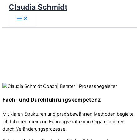
Claudia Schmidt
Zum
Inhalt
Main
springen
Menu
Gemeinsam.
Einfach.
Leichter.
Fach- und Durchführungskompetenz
Mit klaren Strukturen und praxisbewährten Methoden begleite
ich InhaberInnen und Führungskräfte von Organisationen
durch Veränderungsprozesse.