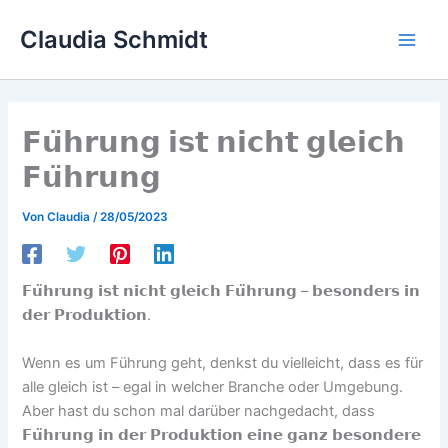
Zum
Claudia Schmidt
Inhalt
Main
springen
Men
𝗙𝘂̈𝗵𝗿𝘂𝗻𝗴 𝗶𝘀𝘁 𝗻𝗶𝗰𝗵𝘁 𝗴𝗹𝗲𝗶𝗰𝗵
𝗙𝘂̈𝗵𝗿𝘂𝗻𝗴
Von
Claudia
/
28/05/2023
𝗙𝘂̈𝗵𝗿𝘂𝗻𝗴 𝗶𝘀𝘁 𝗻𝗶𝗰𝗵𝘁 𝗴𝗹𝗲𝗶𝗰𝗵 𝗙𝘂̈𝗵𝗿𝘂𝗻𝗴 – 𝗯𝗲𝘀𝗼𝗻𝗱𝗲𝗿𝘀 𝗶𝗻
𝗱𝗲𝗿 𝗣𝗿𝗼𝗱𝘂𝗸𝘁𝗶𝗼𝗻.
Wenn es um Führung geht, denkst du vielleicht, dass es für
alle gleich ist – egal in welcher Branche oder Umgebung.
Aber hast du schon mal darüber nachgedacht, dass
𝗙𝘂̈𝗵𝗿𝘂𝗻𝗴 𝗶𝗻 𝗱𝗲𝗿 𝗣𝗿𝗼𝗱𝘂𝗸𝘁𝗶𝗼𝗻 𝗲𝗶𝗻𝗲 𝗴𝗮𝗻𝘇 𝗯𝗲𝘀𝗼𝗻𝗱𝗲𝗿𝗲