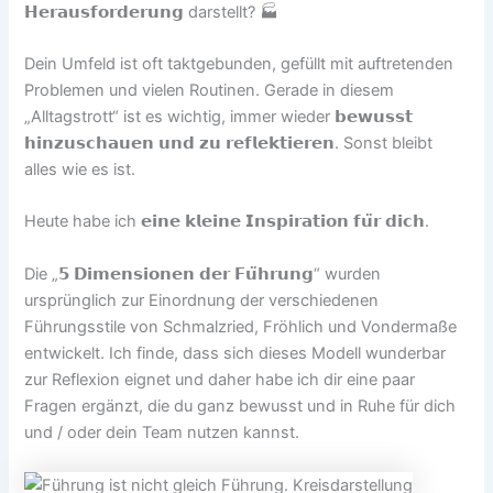
𝗛𝗲𝗿𝗮𝘂𝘀𝗳𝗼𝗿𝗱𝗲𝗿𝘂𝗻𝗴 darstellt? 🏭
Dein Umfeld ist oft taktgebunden, gefüllt mit auftretenden
Problemen und vielen Routinen. Gerade in diesem
„Alltagstrott“ ist es wichtig, immer wieder 𝗯𝗲𝘄𝘂𝘀𝘀𝘁
𝗵𝗶𝗻𝘇𝘂𝘀𝗰𝗵𝗮𝘂𝗲𝗻 𝘂𝗻𝗱 𝘇𝘂 𝗿𝗲𝗳𝗹𝗲𝗸𝘁𝗶𝗲𝗿𝗲𝗻. Sonst bleibt
alles wie es ist.
Heute habe ich 𝗲𝗶𝗻𝗲 𝗸𝗹𝗲𝗶𝗻𝗲 𝗜𝗻𝘀𝗽𝗶𝗿𝗮𝘁𝗶𝗼𝗻 𝗳𝘂̈𝗿 𝗱𝗶𝗰𝗵.
Die „𝟱 𝗗𝗶𝗺𝗲𝗻𝘀𝗶𝗼𝗻𝗲𝗻 𝗱𝗲𝗿 𝗙𝘂̈𝗵𝗿𝘂𝗻𝗴“ wurden
ursprünglich zur Einordnung der verschiedenen
Führungsstile von Schmalzried, Fröhlich und Vondermaße
entwickelt. Ich finde, dass sich dieses Modell wunderbar
zur Reflexion eignet und daher habe ich dir eine paar
Fragen ergänzt, die du ganz bewusst und in Ruhe für dich
und / oder dein Team nutzen kannst.