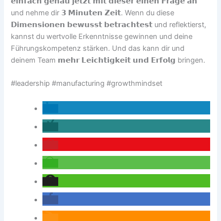
𝗲𝗶𝗻𝗳𝗮𝗰𝗵 𝗴𝗲𝗻𝗮𝘂 𝗷𝗲𝘁𝘇𝘁 𝗺𝗶𝘁 𝗱𝗶𝗲𝘀𝗲𝗿 𝗲𝗶𝗻𝗲𝗻 𝗙𝗿𝗮𝗴𝗲 𝗮𝗻
und nehme dir 𝟯 𝗠𝗶𝗻𝘂𝘁𝗲𝗻 𝗭𝗲𝗶𝘁. Wenn du diese
𝗗𝗶𝗺𝗲𝗻𝘀𝗶𝗼𝗻𝗲𝗻 𝗯𝗲𝘄𝘂𝘀𝘀𝘁 𝗯𝗲𝘁𝗿𝗮𝗰𝗵𝘁𝗲𝘀𝘁 und reflektierst,
kannst du wertvolle Erkenntnisse gewinnen und deine
Führungskompetenz stärken. Und das kann dir und
deinem Team 𝗺𝗲𝗵𝗿 𝗟𝗲𝗶𝗰𝗵𝘁𝗶𝗴𝗸𝗲𝗶𝘁 𝘂𝗻𝗱 𝗘𝗿𝗳𝗼𝗹𝗴 bringen.
#leadership #manufacturing #growthmindset