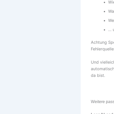
Wi
Wa
We
… 
Achtung Spoi
Fehlerquelle
Und vielleic
automatisch
da bist.
Weitere pas