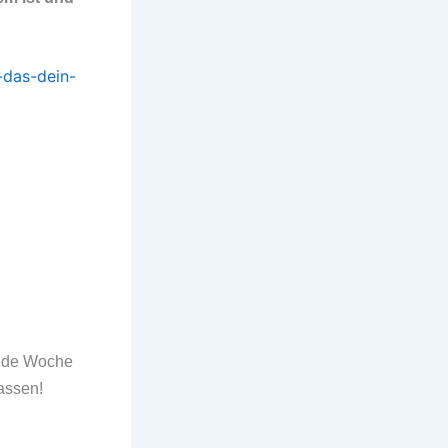
-das-dein-
jede Woche
assen!