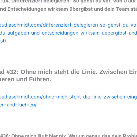
Differenziert delegieren- So gehst du vor. Von 0 auf 
 #14:
nd Entscheidungen wirksam übergibst und dein Team stä
laudiaschmidt.com/differenziert-delegieren-so-gehst-du-vo
e-du-aufgaben-und-entscheidungen-wirksam-uebergibst-und
st/
d #32
: Ohne mich steht die Linie. Zwischen Ei
eren und Führen.
laudiaschmidt.com/ohne-mich-steht-die-linie-zwischen-eing
en-und-fuehren/
36: Ohne mich läuft hier nix. Warum genau das dein Probl