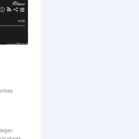
bnisse
-Wegen
mal etwas