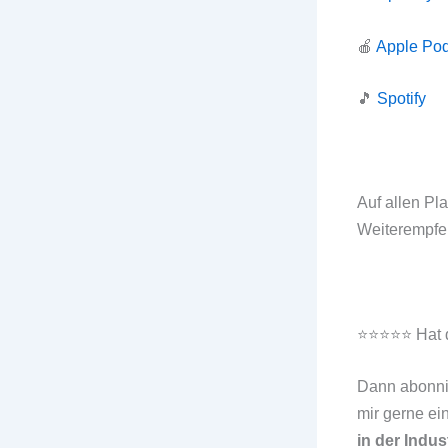
🍎
Apple Pod
🎵
Spotify
Auf allen Pl
Weiterempfe
⭐⭐⭐⭐⭐ Hat di
Dann abonn
mir gerne ei
in der Indus