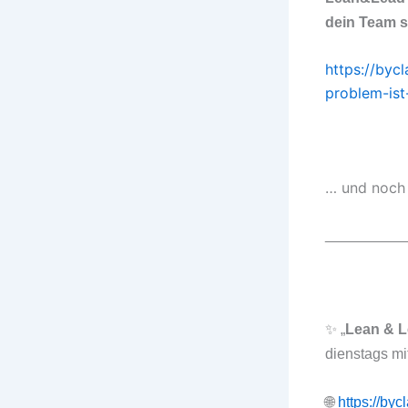
dein Team s
https://byc
problem-ist
… und noch 
__________
✨ „
Lean & L
dienstags mi
🌐
https://by