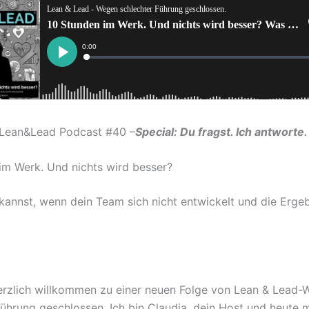
Lean&Lead Podcast #40 –
Special: Du fragst. Ich antworte.
im Werk. Und nichts wird besser?
kannst, wenn dein Team sich nicht entwickelt und die Erge
erzlich willkommen zu einer neuen Folge von Lean & Lead
Führung geschlossen. Ich bin Claudia, dein Host und heute 