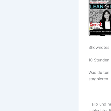
Shownotes 
10 Stunden 
Was du tun 
stagnieren.
Hallo und h
schlechter 