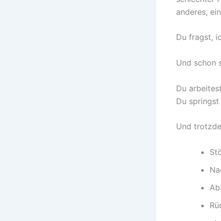
anderes, ein
Du fragst, 
Und schon s
Du arbeites
Du springst
Und trotzd
St
Na
Ab
Rü