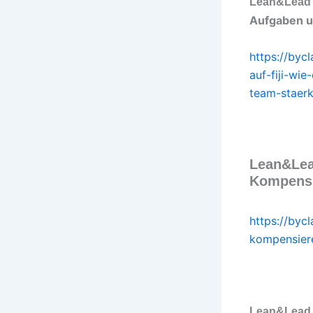
Lean&Lead
Aufgaben u
https://byc
auf-fiji-wi
team-staerk
Lean&Lea
Kompensi
https://byc
kompensier
Lean&Lead #