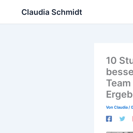
Zum
Claudia Schmidt
Inhalt
springen
10 St
besse
Team 
Ergeb
Von
Claudia
/