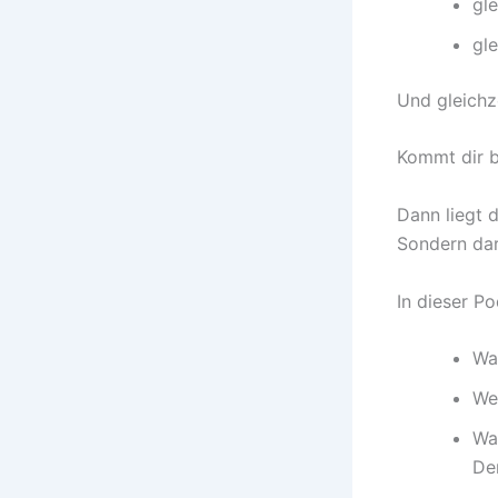
gl
gle
Und gleichz
Kommt dir b
Dann liegt 
Sondern dar
In dieser P
Wa
We
Wa
Den