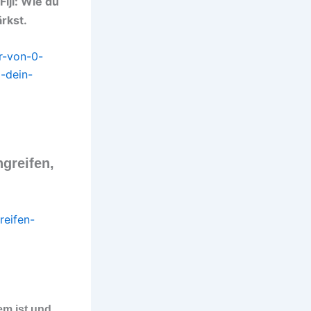
Fiji: Wie du
rkst.
r-von-0-
-dein-
ngreifen,
reifen-
em ist und