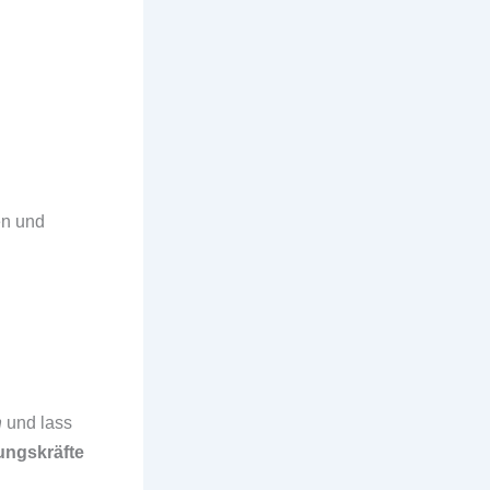
en und
n
und lass
ungskräfte