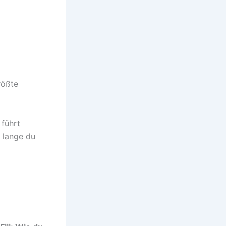
rößte
 führt
e lange du