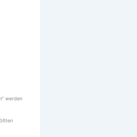
em“ werden
rößten