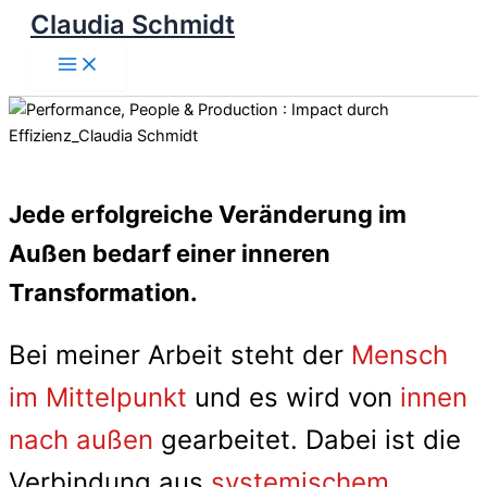
Claudia Schmidt
Zum
Inhalt
Main
springen
Menu
Jede erfolgreiche Veränderung im
Außen bedarf einer inneren
Transformation.
Bei meiner Arbeit steht der
Mensch
im Mittelpunkt
und es wird von
innen
nach außen
gearbeitet. Dabei ist die
Verbindung aus
systemischem